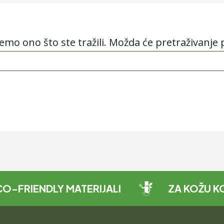
o ono što ste tražili. Možda će pretraživanje
-FRIENDLY MATERIJALI
ZA KOŽU KOJ