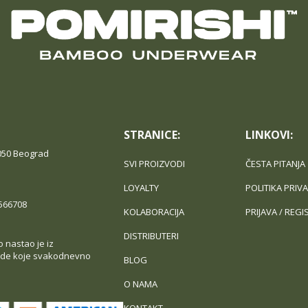
STRANICE:
LINKOVI:
050 Beograd
SVI PROIZVODI
ČESTA PITANJA
LOYALTY
POLITIKA PRIV
9566708
KOLABORACIJA
PRIJAVA / REGI
DISTRIBUTERI
o nastao je iz
zvode koje svakodnevno
BLOG
O NAMA
KONTAKT