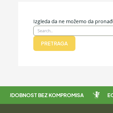
Izgleda da ne možemo da pronađem
UDOBNOST BEZ KOMPROMISA
ECO