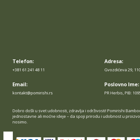
Telefon:
Adresa:
+381 61 241 48 11
Gvozdićeva 29, 11
Email:
Poslovno Ime:
kontakt@pomirishi.rs
PR Herbis, PIB: 10
Dobro došli u svet udobnosti, zdravlja i održivosti! Pomirishi Bambo
jednostavne ali moćne ideje – da spoji prirodu i udobnost u proi
nosimo.