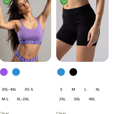
имеет
имеет
несколько
несколько
вариаций.
вариаций.
Опции
Опции
можно
можно
выбрать
выбрать
на
на
странице
странице
товара.
товара.
3XL-4XL
XS-S
S
M
L
XL
M-L
XL-2XL
2XL
3XL
4XL
Clear
Clear