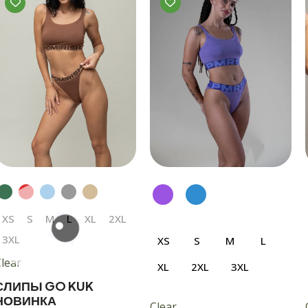
имеет
имеет
несколько
несколько
вариаций.
вариаций.
Опции
Опции
можно
можно
выбрать
выбрать
на
на
странице
странице
товара.
товара.
XS
S
M
L
XL
2XL
3XL
XS
S
M
L
lear
XL
2XL
3XL
СЛИПЫ GO KUK
НОВИНКА
Clear