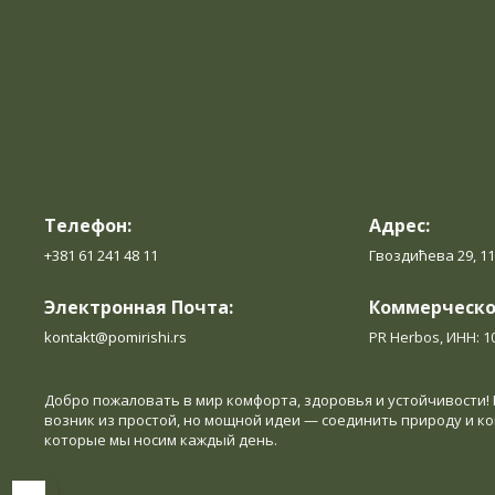
Телефон:
Адрес:
+381 61 241 48 11
Гвоздићева 29, 1
Электронная Почта:
Коммерческо
kontakt@pomirishi.rs
PR Herbos, ИНН: 1
Добро пожаловать в мир комфорта, здоровья и устойчивости! 
возник из простой, но мощной идеи — соединить природу и ко
которые мы носим каждый день.