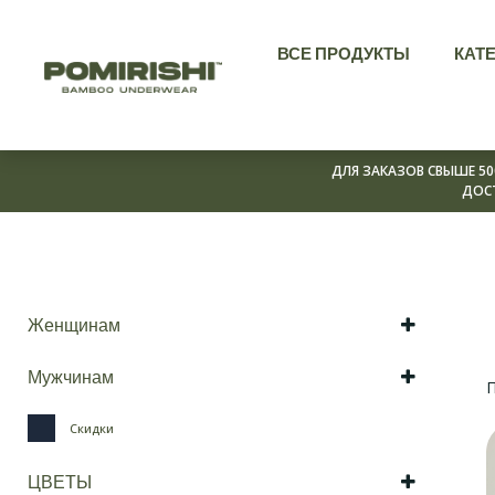
Перейти
ВСЕ ПРОДУКТЫ
КАТ
к
содержимому
ДЛЯ ЗАКАЗОВ СВЫШЕ 50
ДОС
Женщинам
Бразильки
Мужчинам
П
Слипы
Боксеры
Скидки
Танги
Слипы
Боксеры
ЦВЕТЫ
Транки