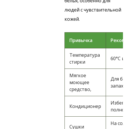
белья, особенно для
людей с чувствительной
кожей.
Привычка
Рекоме
Температура
60°C и 
стирки
Мягкое
Для бель
моющее
запаха
средство,
Избега
Кондиционер
полног
На солн
Сушки