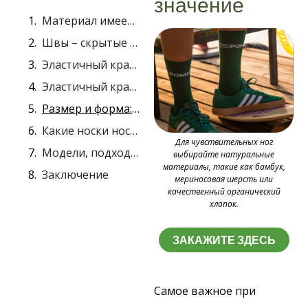
значение
Материал имеет значение
Швы – скрытые причины проблем.
Эластичный край – незаметное давление
Эластичный край – незаметное давление
Размер и форма: больше, чем просто цифры
Какие носки носить, если у вас плоскостопие или вы носите ортопедические стельки?
Для чувствительных ног
Модели, подходящие для людей с варикозным расширением вен
выбирайте натуральные
материалы, такие как бамбук,
Заключение
мериносовая шерсть или
качественный органический
хлопок.
ЗАКАЖИТЕ ЗДЕСЬ
Самое важное при