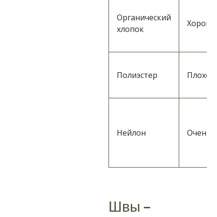
Органический
Хороша
хлопок
Полиэстер
Плохо
Нейлон
Очень 
Швы –