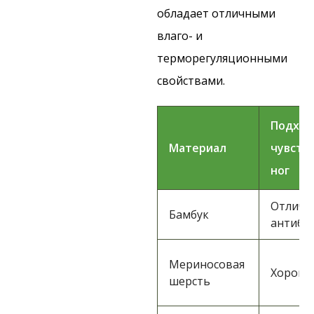
обладает отличными
влаго- и
терморегуляционными
свойствами.
Подход
Материал
чувств
ног
Отличн
Бамбук
антиба
Мериносовая
Хорош
шерсть