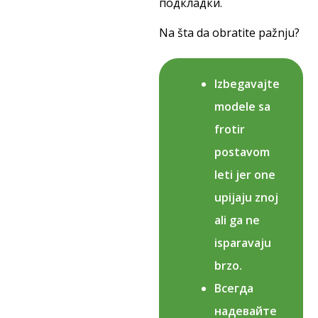
подкладки.
Na šta da obratite pažnju?
Izbegavajte
modele sa
frotir
postavom
leti jer one
upijaju znoj
ali ga ne
isparavaju
brzo.
Всегда
надевайте