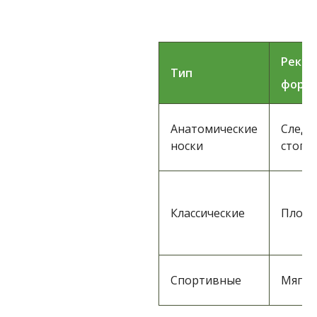
Реком
Тип
форм
Анатомические
Следу
носки
стопы
Классические
Плоск
Спортивные
Мягки