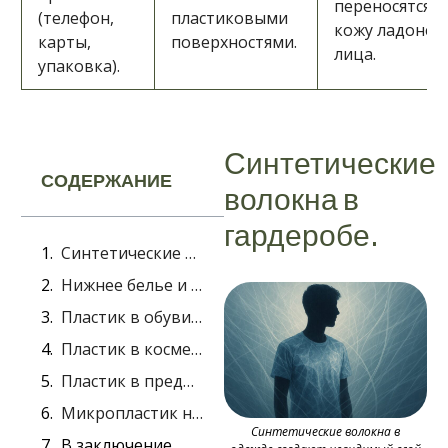
переносятся н
(телефон,
пластиковыми
кожу ладоней
карты,
поверхностями.
лица.
упаковка).
Синтетические
СОДЕРЖАНИЕ
волокна в
гардеробе.
Синтетические волокна в гардеробе.
Нижнее белье и бамбук
Пластик в обуви и модных аксессуарах
Пластик в косметике
Пластик в предметах, к которым мы прикасаемся
Микропластик на коже
Синтетические волокна в
В заключение