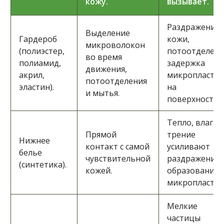
кожу.
вызывает.
Раздражение
Выделение
Гардероб
кожи,
микроволокон
(полиэстер,
потоотделени
во время
полиамид,
задержка
движения,
акрил,
микропластик
потоотделения
эластин).
на
и мытья.
поверхности.
Тепло, влага 
Прямой
трение
Нижнее
контакт с самой
усиливают
белье
чувствительной
раздражение 
(синтетика).
кожей.
образование
микропластик
Мелкие
частицы