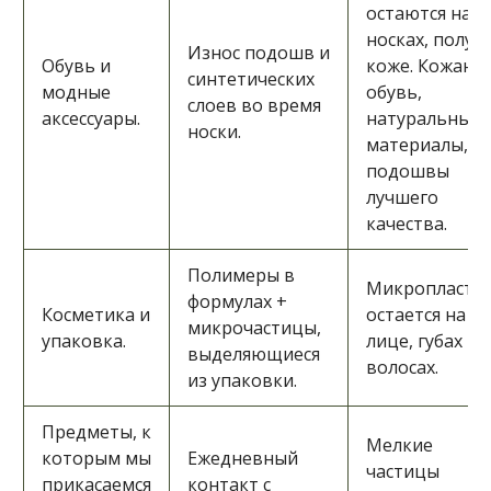
остаются на
носках, полу и
Износ подошв и
Обувь и
коже. Кожана
синтетических
модные
обувь,
слоев во время
аксессуары.
натуральные
носки.
материалы,
подошвы
лучшего
качества.
Полимеры в
Микропласти
формулах +
Косметика и
остается на
микрочастицы,
упаковка.
лице, губах и
выделяющиеся
волосах.
из упаковки.
Предметы, к
Мелкие
которым мы
Ежедневный
частицы
прикасаемся
контакт с