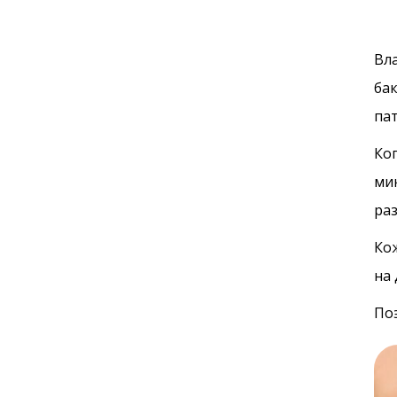
Вл
ба
па
Ко
ми
ра
Ко
на 
По