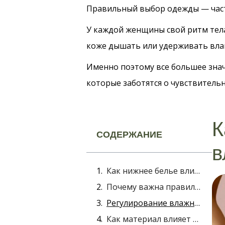
Правильный выбор одежды — часть
У каждой женщины свой ритм тела,
коже дышать или удерживать влаг
Именно поэтому все большее знач
которые заботятся о чувствительн
К
СОДЕРЖАНИЕ
в
Как нижнее белье влияет на микрофлору влагалища?
Почему важна правильная воздухопроницаемость материала?
Регулирование влажности и его роль в профилактике инфекций
Как материал влияет на pH-баланс и состояние влагалища?