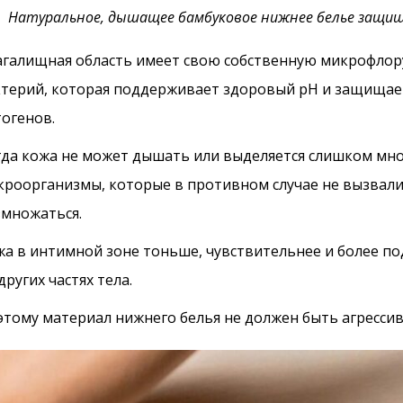
Натуральное, дышащее бамбуковое нижнее белье защи
агалищная область имеет свою собственную микрофлор
ктерий, которая поддерживает здоровый pH и защищает
тогенов.
гда кожа не может дышать или выделяется слишком мног
кроорганизмы, которые в противном случае не вызвали
змножаться.
жа в интимной зоне тоньше, чувствительнее и более п
других частях тела.
этому материал нижнего белья не должен быть агресси