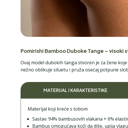
Pomirishi Bamboo Duboke Tange – visoki 
Ovaj model dubokih tanga stvoren je za žene koje
nežno oblikuje siluetu i pruža osećaj potpune slo
MATERIJAL I KARAKTERISTIKE
Materijal koji kreće s tobom
Sastav: 94% bambusovih vlakana + 6% elastina
Bambus omogućava koži da diše, upija vlagu 