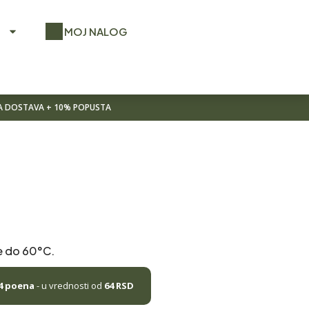
O
MOJ NALOG
NA DOSTAVA + 10% POPUSTA
e do 60°C.
4
poena
- u vrednosti od
64
RSD