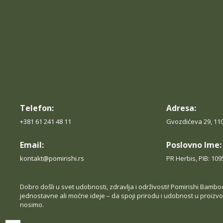
i
.
O
p
c
i
Telefon:
Adresa:
j
+381 61 241 48 11
Gvozdićeva 29, 11
e
Email:
Poslovno Ime:
m
kontakt@pomirishi.rs
PR Herbis, PIB: 10
o
g
Dobro došli u svet udobnosti, zdravlja i održivosti! Pomirishi Bambo
jednostavne ali moćne ideje – da spoji prirodu i udobnost u proi
u
nosimo.
b