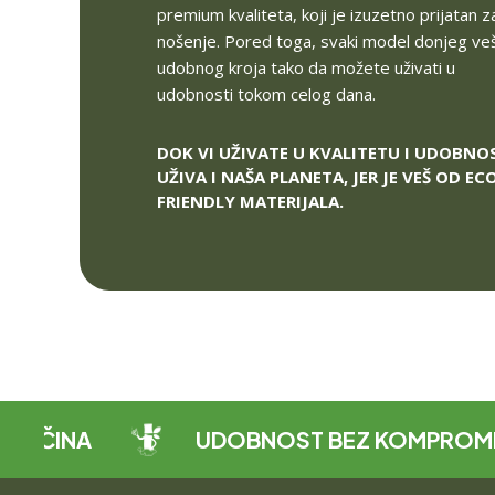
0
a
premium kvaliteta, koji je izuzetno prijatan z
nošenje. Pored toga, svaki model donjeg veš
v
R
udobnog kroja tako da možete uživati u
S
i
udobnosti tokom celog dana.
D
.
š
DOK VI UŽIVATE U KVALITETU I UDOBNOS
e
UŽIVA I NAŠA PLANETA, JER JE VEŠ OD EC
v
FRIENDLY MATERIJALA.
a
r
i
j
a
n
NA
UDOBNOST BEZ KOMPROMISA
t