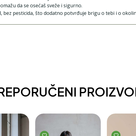
omažu da se osećaš sveže i sigurno.
 bez pesticida, što dodatno potvrđuje brigu o tebi i o okolin
REPORUČENI PROIZVO