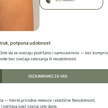
ECO FRIENDLY
struk, potpuna udobnost
 žele da se osećaju podržano i samouvereno — bez kompromis
bode bez osećaja zatezanja ili neudobnosti.
DIZAJNIRANO ZA VAS
 — hibrid prirodne mekoće i elastične fleksibilnosti.
i održava svež osećaj cele dane.