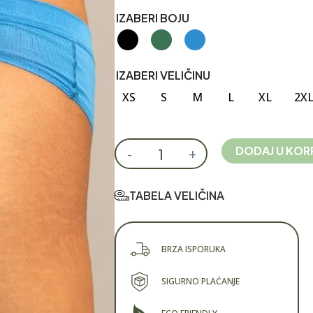
IZABERI BOJU
IZABERI VELIČINU
XS
S
M
L
XL
2X
DODAJ U KOR
-
+
TABELA VELIČINA
BRZA ISPORUKA
SIGURNO PLAĆANJE