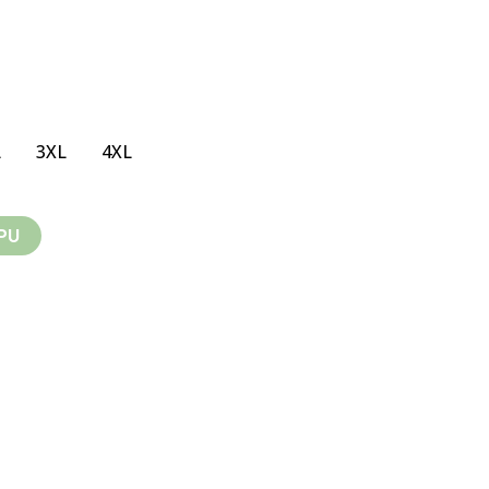
L
3XL
4XL
PU