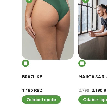
BRAZILKE
MAJICA SA R
O
1.190
RSD
2.790
2.190
R
r
O
Odaberi opcije
Odaberi opc
i
g