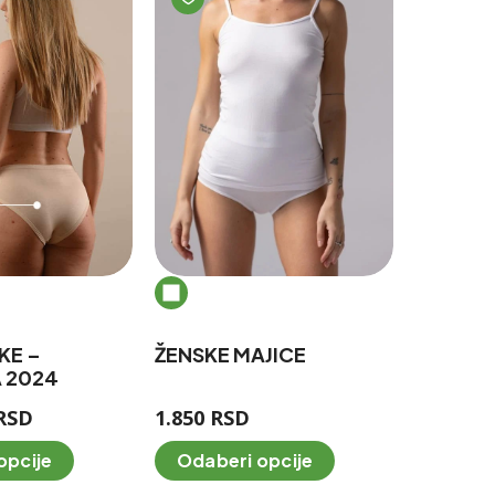
KE –
ŽENSKE MAJICE
 2024
T
RSD
1.850
RSD
r
O
O
opcije
Odaberi opcije
e
n