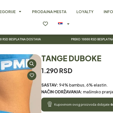
EGORIJE
PRODAJNA MESTA
LOYALTY
INF
00 RSD BESPLATNA DOSTAVA
PREKO 10000 RSD BESPLAT
TANGE DUBOKE
1.290
RSD
SASTAV:
94% bambus, 6% elastin.
NAČIN ODRŽAVANJA:
mašinsko pranj
TANGE
DUBOKE
Kupovinom ovog proizvoda dobijate
6
KOLIČINA