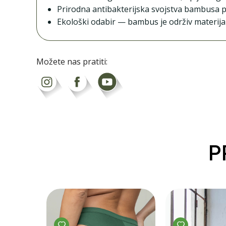
Prirodna antibakterijska svojstva bambusa p
Ekološki odabir — bambus je održiv materijal,
Možete nas pratiti:
P