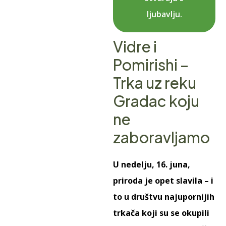
ljubavlju.
Vidre i
Pomirishi –
Trka uz reku
Gradac koju
ne
zaboravljamo
U nedelju, 16. juna,
priroda je opet slavila – i
to u društvu najupornijih
trkača koji su se okupili