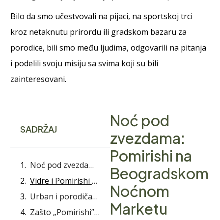
Bilo da smo učestvovali na pijaci, na sportskoj trci
kroz netaknutu prirordu ili gradskom bazaru za
porodice, bili smo među ljudima, odgovarili na pitanja
i podelili svoju misiju sa svima koji su bili
zainteresovani.
Noć pod
SADRŽAJ
zvezdama:
Pomirishi na
Noć pod zvezdama: Pomirishi na Beogradskom Noćnom Marketu
Beogradskom
Vidre i Pomirishi – Trka uz reku Gradac koju ne zaboravljamo
Noćnom
Urban i porodičan duh: Grind Bazar na Vračaru
Marketu
Zašto „Pomirishi” mirisi ostaju