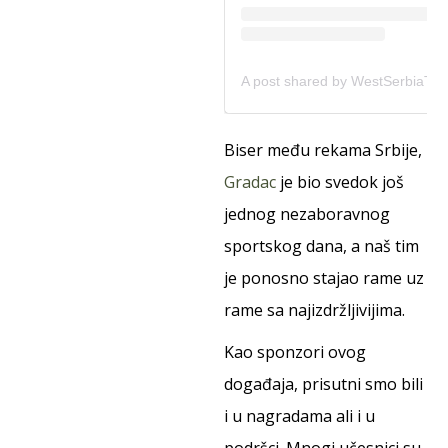
Biser među rekama Srbije,
Gradac
je bio svedok još
jednog nezaboravnog
sportskog dana, a naš tim
je ponosno stajao rame uz
rame sa najizdržljivijima.
Kao sponzori ovog
događaja, prisutni smo bili
i u nagradama ali i u