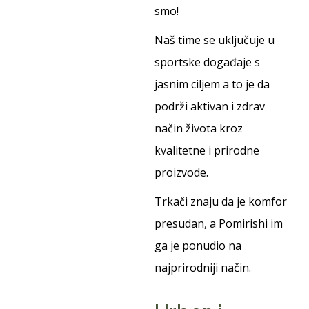
smo!
Naš time se uključuje u
sportske događaje s
jasnim ciljem a to je da
podrži aktivan i zdrav
način života kroz
kvalitetne i prirodne
proizvode.
Trkači znaju da je komfor
presudan, a Pomirishi im
ga je ponudio na
najprirodniji način.