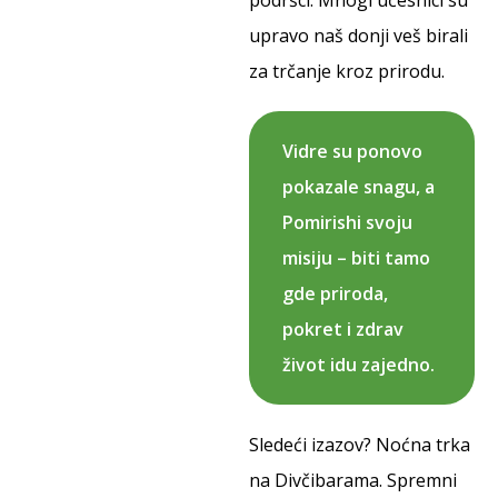
podršci. Mnogi učesnici su
upravo naš donji veš birali
za trčanje kroz prirodu.
Vidre su ponovo
pokazale snagu, a
Pomirishi svoju
misiju – biti tamo
gde priroda,
pokret i zdrav
život idu zajedno.
Sledeći izazov? Noćna trka
na Divčibarama. Spremni