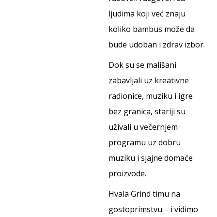
ljudima koji već znaju
koliko bambus može da
bude udoban i zdrav izbor.
Dok su se mališani
zabavljali uz kreativne
radionice, muziku i igre
bez granica, stariji su
uživali u večernjem
programu uz dobru
muziku i sjajne domaće
proizvode.
Hvala Grind timu na
gostoprimstvu – i vidimo