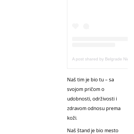
Naš tim je bio tu – sa
svojom pričom o
udobnosti, održivosti i
zdravom odnosu prema
koži.
Naš štand je bio mesto