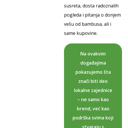
susreta, dosta radoznalih
pogleda i pitanja o donjem
vešu od bambusa, ali i
same kupovine.
Na ovakvim
događajima
pokazujemo šta
znači biti deo
lokalne zajednice
– ne samo kao
brend, već kao
podrška svima koji
stvaraju s