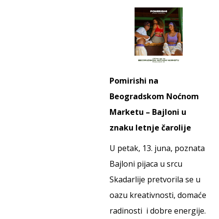
Pomirishi na
Beogradskom Noćnom
Marketu – Bajloni u
znaku letnje čarolije
U petak, 13. juna, poznata
Bajloni pijaca u srcu
Skadarlije pretvorila se u
oazu kreativnosti, domaće
radinosti i dobre energije.