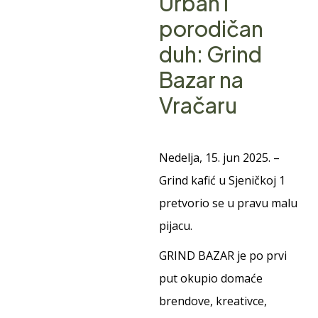
Urban i
porodičan
duh: Grind
Bazar na
Vračaru
Nedelja, 15. jun 2025. –
Grind kafić u Sjeničkoj 1
pretvorio se u pravu malu
pijacu.
GRIND BAZAR je po prvi
put okupio domaće
brendove, kreativce,