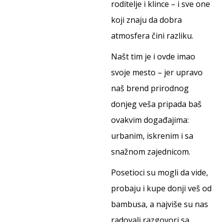
roditelje i klince – i sve one
koji znaju da dobra
atmosfera čini razliku.
Našt tim je i ovde imao
svoje mesto – jer upravo
naš brend prirodnog
donjeg veša pripada baš
ovakvim događajima:
urbanim, iskrenim i sa
snažnom zajednicom.
Posetioci su mogli da vide,
probaju i kupe donji veš od
bambusa, a najviše su nas
radovali razgovori sa