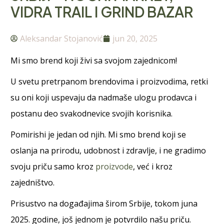
VIDRA TRAIL I GRIND BAZAR
Aleksandar Stojanović
jun 20, 2025
Mi smo brend koji živi sa svojom zajednicom!
U svetu pretrpanom brendovima i proizvodima, retki
su oni koji uspevaju da nadmaše ulogu prodavca i
postanu deo svakodnevice svojih korisnika.
Pomirishi je jedan od njih. Mi smo brend koji se
oslanja na prirodu, udobnost i zdravlje, i ne gradimo
svoju priču samo kroz
proizvode
, već i kroz
zajedništvo.
Prisustvo na događajima širom Srbije, tokom juna
2025. godine, još jednom je potvrdilo našu priču.