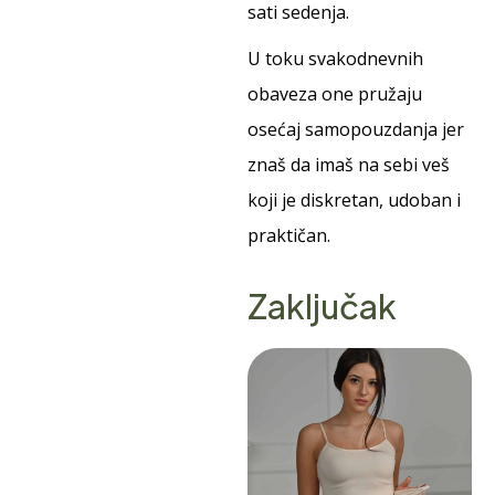
sati sedenja.
U toku svakodnevnih
obaveza one pružaju
osećaj samopouzdanja jer
znaš da imaš na sebi veš
koji je diskretan, udoban i
praktičan.
Zaključak