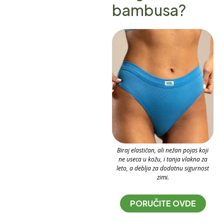
bambusa?
Biraj elastičan, ali nežan pojas koji
ne useca u kožu, i tanja vlakna za
leto, a deblja za dodatnu sigurnost
zimi.
PORUČITE OVDE