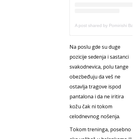
Na poslu gde su duge
pozicije sedenja i sastanci
svakodnevica, polu tange
obezbeđuju da veš ne
ostavlja tragove ispod
pantalona i da ne iritira
kožu čak ni tokom
celodnevnog nošenja.
Tokom treninga, posebno