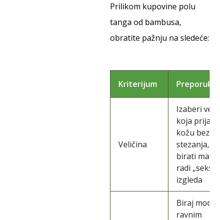
Prilikom kupovine polu
tanga od bambusa,
obratite pažnju na sledeće:
Kriterijum
Preporuka
Izaberi veli
koja prijanj
kožu bez
Veličina
stezanja, n
birati manj
radi „seksi“
izgleda
Biraj model
ravnim