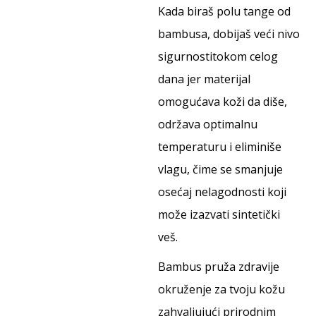
Kada biraš polu tange od
bambusa, dobijaš veći nivo
sigurnostitokom celog
dana jer materijal
omogućava koži da diše,
održava optimalnu
temperaturu i eliminiše
vlagu, čime se smanjuje
osećaj nelagodnosti koji
može izazvati sintetički
veš.
Bambus pruža zdravije
okruženje za tvoju kožu
zahvaljujući prirodnim