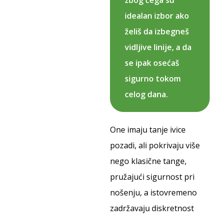
zbog čega su
idealan izbor ako
želiš da izbegneš
vidljive linije, a da
se ipak osećaš
sigurno tokom
celog dana.
One imaju tanje ivice
pozadi, ali pokrivaju više
nego klasične tange,
pružajući sigurnost pri
nošenju, a istovremeno
zadržavaju diskretnost