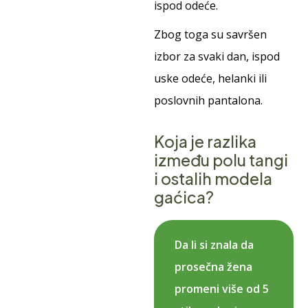
ispod odeće.
Zbog toga su savršen
izbor za svaki dan, ispod
uske odeće, helanki ili
poslovnih pantalona.
Koja je razlika
između polu tangi
i ostalih modela
gaćica?
Da li si znala da
prosečna žena
promeni više od 5