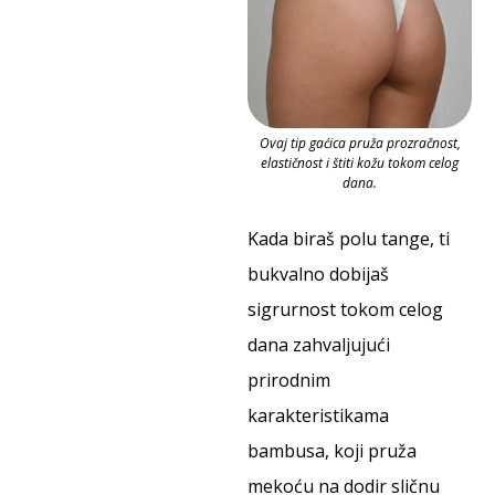
Ovaj tip gaćica pruža prozračnost,
elastičnost i štiti kožu tokom celog
dana.
Kada biraš polu tange, ti
bukvalno dobijaš
sigrurnost tokom celog
dana zahvaljujući
prirodnim
karakteristikama
bambusa, koji pruža
mekoću na dodir sličnu