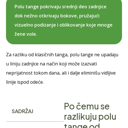
Polu tange pokrivaju srednji deo zadnjice
dok nežno otkrivaju bokove, pružajući
vizuelno podizanje i oblikovanje koje mnoge
žene vole.
Za razliku od klasičnih tanga, polu tange ne upadaju
u liniju zadnjice na način koji može izazvati
neprijatnost tokom dana, ali i dalje eliminišu vidljive
linije ispod odeće.
Po čemu se
SADRŽAJ
razlikuju polu
tange od