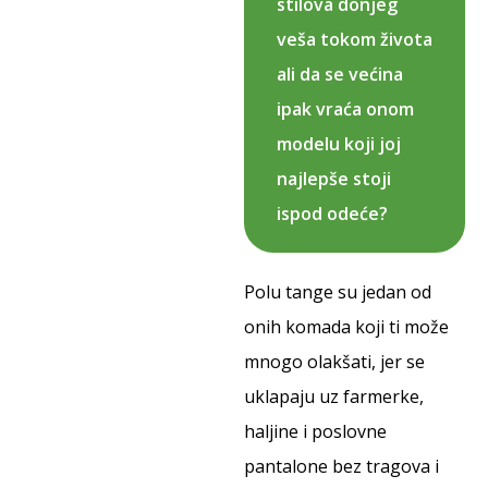
stilova donjeg
veša tokom života
ali da se većina
ipak vraća onom
modelu koji joj
najlepše stoji
ispod odeće?
Polu tange su jedan od
onih komada koji ti može
mnogo olakšati, jer se
uklapaju uz farmerke,
haljine i poslovne
pantalone bez tragova i