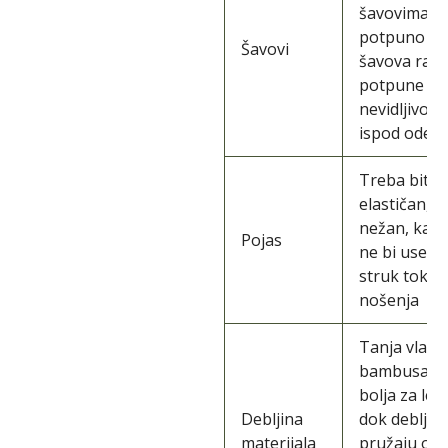
šavovima ili
potpuno be
Šavovi
šavova radi
potpune
nevidljivosti
ispod odeć
Treba biti
elastičan, al
nežan, kako
Pojas
ne bi useca
struk toko
nošenja
Tanja vlakn
bambusa s
bolja za leto
Debljina
dok deblja
materijala
pružaju ose