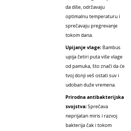
da diše, održavaju
optimalnu temperaturu i
sprečavaju pregrevanje
tokom dana.
Upijanje vlage:
Bambus
upija četiri puta više vlage
od pamuka, što znači da će
tvoj donji veš ostati suv i
udoban duže vremena.
Prirodna antibakterijska
svojstva:
Sprečava
neprijatan miris i razvoj
bakterija čak i tokom