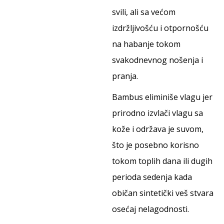
svili, ali sa većom
izdržljivošću i otpornošću
na habanje tokom
svakodnevnog nošenja i
pranja.
Bambus eliminiše vlagu jer
prirodno izvlači vlagu sa
kože i održava je suvom,
što je posebno korisno
tokom toplih dana ili dugih
perioda sedenja kada
običan sintetički veš stvara
osećaj nelagodnosti.