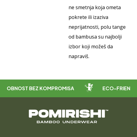
ne smetnja koja ometa
pokrete ili izaziva
neprijatnosti, polu tange
od bambusa su najbolji
izbor koji možeš da
napraviš.
OST BEZ KOMPROMISA
ECO-FRIENDLY MATE