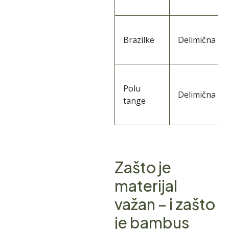
Brazilke
Delimična
Polu
Delimična
tange
Zašto je
materijal
važan – i zašto
je bambus