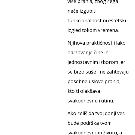
više pranja, zbog čega
neće izgubiti
funkcionalnost ni estetski
izgled tokom vremena.
Njihova praktičnost i lako
održavanje čine ih
jednostavnim izborom jer
se brzo suše i ne zahtevaju
posebne uslove pranja,
što ti olakšava
svakodnevnu rutinu.
Ako želiš da tvoj donji veš
bude podrška tvom
svakodnevnom životu, a