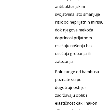
antibakterijskim
svojstvima, što smanjuje
rizik od neprijatnih mirisa,
dok njegova mekoća
doprinosi prijatnom
osećaju nošenja bez
osećaja grebanja ili
zatezanja.
Polu tange od bambusa
poznate su po
dugotrajnosti jer
zadržavaju oblik i
elastičnost čak i nakon