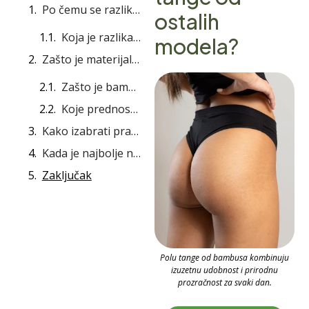
Po čemu se razlikuju polu tange od ostalih modela?
ostalih
Koja je razlika između polu tangi i ostalih modela gaćica?
modela?
Zašto je materijal važan – i zašto je bambus najbolji izbor?
Zašto je bambus najbolji izbor za polu tange?
Koje prednosti donose polu tange?
Kako izabrati prave polu tange od bambusa?
Kada je najbolje nositi polu tange?
Zaključak
Polu tange od bambusa kombinuju
izuzetnu udobnost i prirodnu
prozračnost za svaki dan.