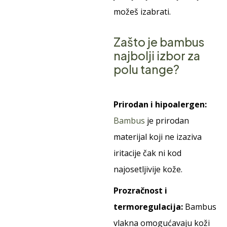
možeš izabrati.
Zašto je bambus
najbolji izbor za
polu tange?
Prirodan i hipoalergen:
Bambus
je prirodan
materijal koji ne izaziva
iritacije čak ni kod
najosetljivije kože.
Prozračnost i
termoregulacija:
Bambus
vlakna omogućavaju koži