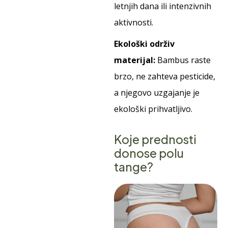
letnjih dana ili intenzivnih
aktivnosti.
Ekološki održiv
materijal:
Bambus raste
brzo, ne zahteva pesticide,
a njegovo uzgajanje je
ekološki prihvatljivo.
Koje prednosti
donose polu
tange?