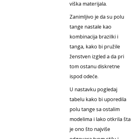
viška materijala.
Zanimljivo je da su polu
tange nastale kao
kombinacija brazilki i
tanga, kako bi pružile
ženstven izgled a da pri
tom ostanu diskretne
ispod odeće.
U nastavku pogledaj
tabelu kako bi uporedila
polu tange sa ostalim
modelima i lako otkrila šta
je ono što najviše