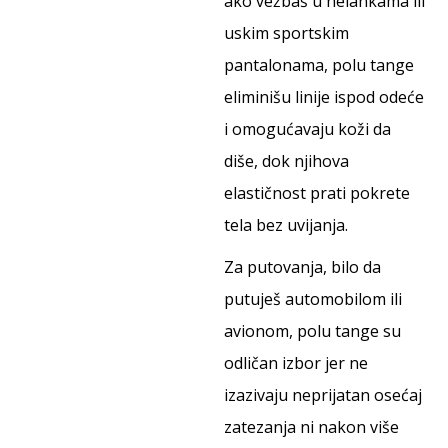
ako vežbaš u helankama ili
uskim sportskim
pantalonama, polu tange
eliminišu linije ispod odeće
i omogućavaju koži da
diše, dok njihova
elastičnost prati pokrete
tela bez uvijanja.
Za putovanja, bilo da
putuješ automobilom ili
avionom, polu tange su
odličan izbor jer ne
izazivaju neprijatan osećaj
zatezanja ni nakon više