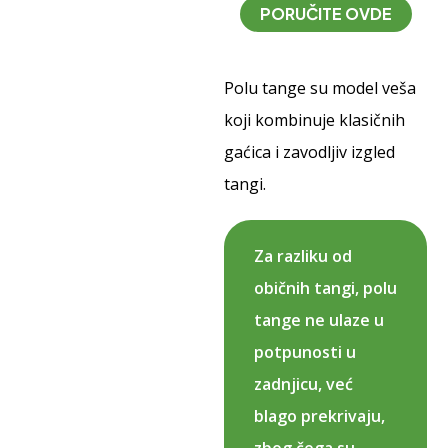
PORUČITE OVDE
Polu tange su model veša
koji kombinuje klasičnih
gaćica i zavodljiv izgled
tangi.
Za razliku od
običnih tangi, polu
tange ne ulaze u
potpunosti u
zadnjicu, već
blago prekrivaju,