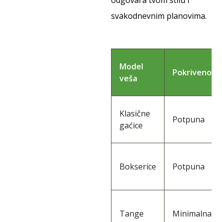
odgovara tvom stilu i
svakodnevnim planovima.
Model
Pokrivenost
veša
Klasične
Potpuna
gaćice
Bokserice
Potpuna
Tange
Minimalna