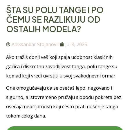
ŠTA SU POLU TANGE I PO
ČEMU SE RAZLIKUJU OD
OSTALIH MODELA?
Aleksandar Stojanović
jul 4, 2025
Ako tražiš donji veš koji spaja udobnost klasičnih
gaćica i diskretnu zavodljivost tanga, polu tange su
komad koji vredi uvrstiti u svoj svakodnevni ormar.
One omogućavaju da se osećaš lepo, negovano i
sigurno, a istovremeno pružaju slobodu pokreta bez
osećaja neprijatnosti koji često prati nošenje tanga
tokom celog dana.