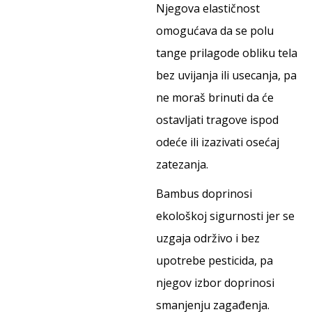
Njegova elastičnost
omogućava da se polu
tange prilagode obliku tela
bez uvijanja ili usecanja, pa
ne moraš brinuti da će
ostavljati tragove ispod
odeće ili izazivati osećaj
zatezanja.
Bambus doprinosi
ekološkoj sigurnosti jer se
uzgaja održivo i bez
upotrebe pesticida, pa
njegov izbor doprinosi
smanjenju zagađenja.