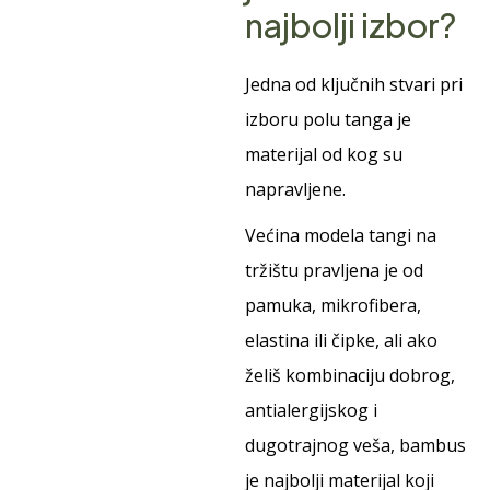
najbolji izbor?
Jedna od ključnih stvari pri
izboru polu tanga je
materijal od kog su
napravljene.
Većina modela tangi na
tržištu pravljena je od
pamuka, mikrofibera,
elastina ili čipke, ali ako
želiš kombinaciju dobrog,
antialergijskog i
dugotrajnog veša, bambus
je najbolji materijal koji