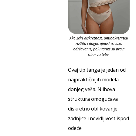
Ako želiš diskretnost, antibakterijsku
zaštitu i dugotrajnost uz lako
održavanje, polu tange su pravi
izbor za tebe.
Ovaj tip tanga je jedan od
najpraktičnijih modela
donjeg veša. Njihova
struktura omogućava
diskretno oblikovanje
zadnjice i nevidljivost ispod
odeće.